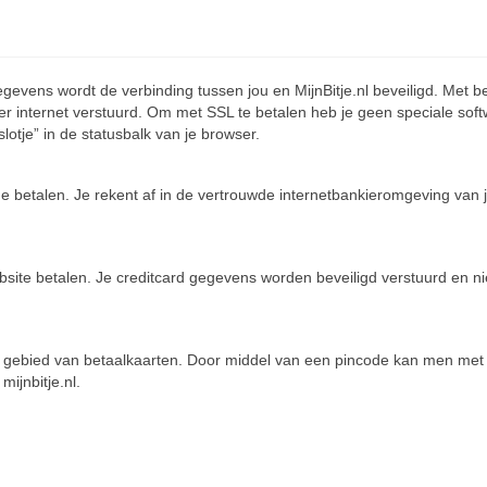
egevens wordt de verbinding tussen jou en MijnBitje.nl beveiligd. Met b
r internet verstuurd. Om met SSL te betalen heb je geen speciale sof
lotje” in de statusbalk van je browser.
ne betalen. Je rekent af in de vertrouwde internetbankieromgeving van 
bsite betalen. Je creditcard gegevens worden beveiligd verstuurd en ni
op gebied van betaalkaarten. Door middel van een pincode kan men met
ijnbitje.nl.