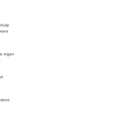
ehulp
tware
je eigen
et
 deze